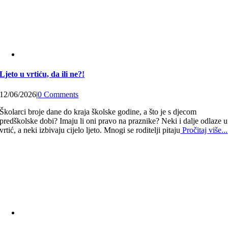
Ljeto u vrtiću, da ili ne?!
12/06/2026
|
0 Comments
Školarci broje dane do kraja školske godine, a što je s djecom
predškolske dobi? Imaju li oni pravo na praznike? Neki i dalje odlaze u
vrtić, a neki izbivaju cijelo ljeto. Mnogi se roditelji pitaju
Pročitaj više...