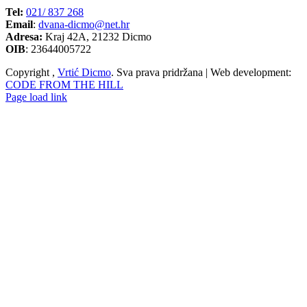
Tel:
021/ 837 268
Email
:
dvana-dicmo@net.hr
Adresa:
Kraj 42A, 21232 Dicmo
OIB
: 23644005722
Copyright
,
Vrtić Dicmo
. Sva prava pridržana | Web development:
CODE FROM THE HILL
Page load link