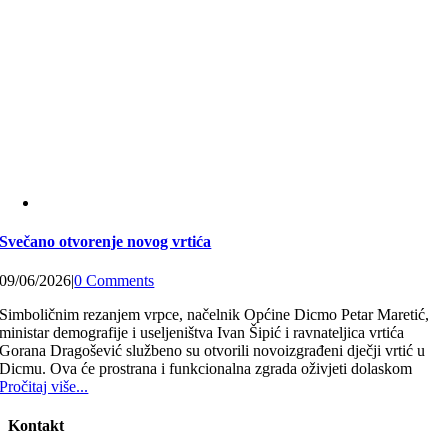
Svečano otvorenje novog vrtića
09/06/2026
|
0 Comments
Simboličnim rezanjem vrpce, načelnik Općine Dicmo Petar Maretić,
ministar demografije i useljeništva Ivan Šipić i ravnateljica vrtića
Gorana Dragošević službeno su otvorili novoizgrađeni dječji vrtić u
Dicmu. Ova će prostrana i funkcionalna zgrada oživjeti dolaskom
Pročitaj više...
Kontakt