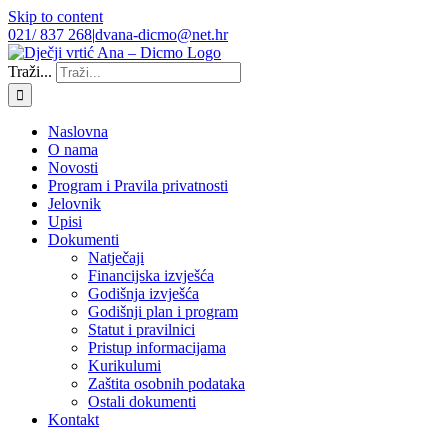
Skip to content
021/ 837 268
|
dvana-dicmo@net.hr
Traži...
Naslovna
O nama
Novosti
Program i Pravila privatnosti
Jelovnik
Upisi
Dokumenti
Natječaji
Financijska izvješća
Godišnja izvješća
Godišnji plan i program
Statut i pravilnici
Pristup informacijama
Kurikulumi
Zaštita osobnih podataka
Ostali dokumenti
Kontakt