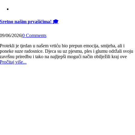
Sretno našim prvašićima! 🎓
09/06/2026
|
0 Comments
Protekli je tjedan u našem vrtiću bio prepun emocija, smijeha, ali i
poneke suze radosnice. Djeca su uz pjesmu, ples i glumu održali svoju
završnu priredbu i tako na najljepši mogući način obilježili kraj ove
Pročitaj više...