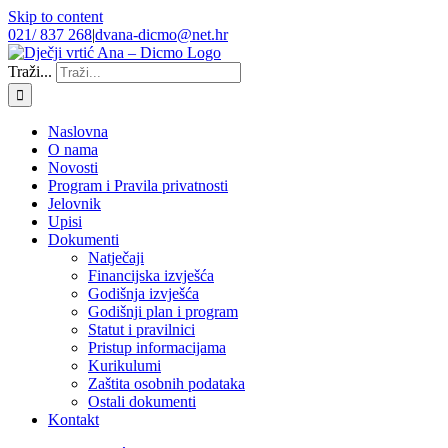
Skip to content
021/ 837 268
|
dvana-dicmo@net.hr
Traži...
Naslovna
O nama
Novosti
Program i Pravila privatnosti
Jelovnik
Upisi
Dokumenti
Natječaji
Financijska izvješća
Godišnja izvješća
Godišnji plan i program
Statut i pravilnici
Pristup informacijama
Kurikulumi
Zaštita osobnih podataka
Ostali dokumenti
Kontakt