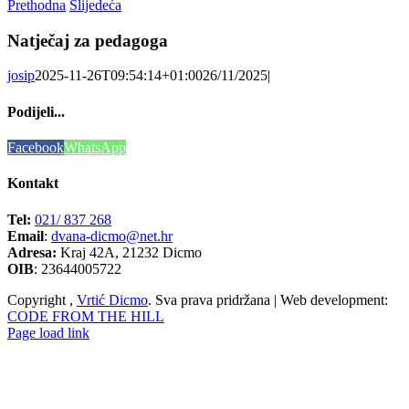
Prethodna
Slijedeća
Natječaj za pedagoga
josip
2025-11-26T09:54:14+01:00
26/11/2025
|
Podijeli...
Facebook
WhatsApp
Kontakt
Tel:
021/ 837 268
Email
:
dvana-dicmo@net.hr
Adresa:
Kraj 42A, 21232 Dicmo
OIB
: 23644005722
Copyright
,
Vrtić Dicmo
. Sva prava pridržana | Web development:
CODE FROM THE HILL
Page load link