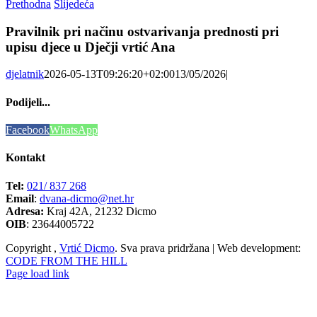
Prethodna
Slijedeća
Pravilnik pri načinu ostvarivanja prednosti pri
upisu djece u Dječji vrtić Ana
djelatnik
2026-05-13T09:26:20+02:00
13/05/2026
|
Podijeli...
Facebook
WhatsApp
Kontakt
Tel:
021/ 837 268
Email
:
dvana-dicmo@net.hr
Adresa:
Kraj 42A, 21232 Dicmo
OIB
: 23644005722
Copyright
,
Vrtić Dicmo
. Sva prava pridržana | Web development:
CODE FROM THE HILL
Page load link