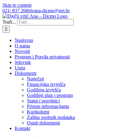
Skip to content
021/ 837 268
|
dvana-dicmo@net.hr
Traži...
Naslovna
O nama
Novosti
Program i Pravila privatnosti
Jelovnik
Upisi
Dokumenti
Natječaji
Financijska izvješća
Godišnja izvješća
Godišnji plan i program
Statut i pravilnici
Pristup informacijama
Kurikulumi
Zaštita osobnih podataka
Ostali dokumenti
Kontakt