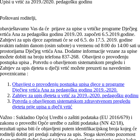
Upisi u vrtić za 2019./2020. pedagošku godinu
Poštovani roditelji,
obavještavamo Vas da će prijave za upise u vrtićke programe Dječjeg
vrtića Ana za pedagošku godinu 2019./20. započeti 6.5.2019.godine.
Zahtjevi za upis djece zaprimati će se od 6.5. do 17.5. 2019. godine
svakim radnim danom (osim subote) u vremenu od 8:00 do 14:00 sati 
prostorijama Dječjeg vrtića Ana. Dodatne informacije vezane za upise
možete dobiti na broju telefona 837-268. Obavijest o provođenju
postupka upisa , Potvrdu o obavljenom sistematskom pregledu i
Zahtjev za upis djeteta u dječji vrtić možete preuzeti na navedenim
poveznicama :
Obavijest o provođenju postupka upisa djece u programe
Dječjeg vrtića Ana za pedagošku godinu 2019.-2020.
Zahtjev za upis djeteta u vrtić za 2019.-2020. pedagošku godinu
Potvrda o obavljenom sistematskom zdravstvenom pregledu
djeteta prije upisa u dječji vrtić
Važno : Sukladno Općoj Uredbi o zaštiti podataka (EU 2016/679) i
zakonu o provedbi Opće uredbe o zaštiti podataka (NN 42/18),
rezultati upisa biti će objavljeni putem identifikacijskog broja kojeg će
roditelji dobiti pri predaji zahtjeva za upis. Stoga skrećemo pozornost
da su roditelji dužni čuvati taj broj do okončanja postupka upisa kako