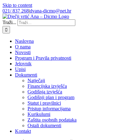
Skip to content
021/ 837 268
|
dvana-dicmo@net.hr
Traži...
Naslovna
O nama
Novosti
Program i Pravila privatnosti
Jelovnik
Upisi
Dokumenti
Natječaji
Financijska izvješća
Godišnja izvješća
Godišnji plan i program
Statut i pravilnici
Pristup informacijama
Kurikulumi
Zaštita osobnih podataka
Ostali dokumenti
Kontakt