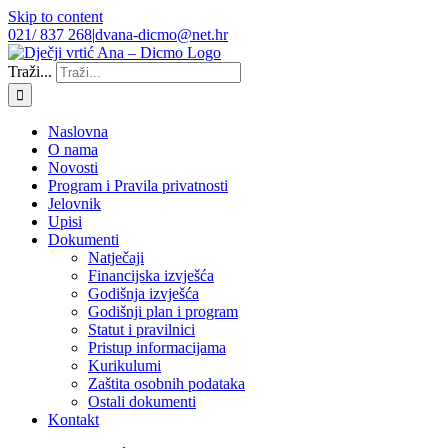
Skip to content
021/ 837 268
|
dvana-dicmo@net.hr
Traži...
Naslovna
O nama
Novosti
Program i Pravila privatnosti
Jelovnik
Upisi
Dokumenti
Natječaji
Financijska izvješća
Godišnja izvješća
Godišnji plan i program
Statut i pravilnici
Pristup informacijama
Kurikulumi
Zaštita osobnih podataka
Ostali dokumenti
Kontakt