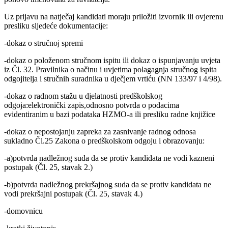
Uz prijavu na natječaj kandidati moraju priložiti izvornik ili ovjerenu
presliku sljedeće dokumentacije:
-dokaz o stručnoj spremi
-dokaz o položenom stručnom ispitu ili dokaz o ispunjavanju uvjeta
iz Čl. 32. Pravilnika o načinu i uvjetima polagagnja stručnog ispita
odgojitelja i stručnih suradnika u dječjem vrtiću (NN 133/97 i 4/98).
-dokaz o radnom stažu u djelatnosti predškolskog
odgoja:elektronički zapis,odnosno potvrda o podacima
evidentiranim u bazi podataka HZMO-a ili presliku radne knjižice
-dokaz o nepostojanju zapreka za zasnivanje radnog odnosa
sukladno Čl.25 Zakona o predškolskom odgoju i obrazovanju:
-a)potvrda nadležnog suda da se protiv kandidata ne vodi kazneni
postupak (Čl. 25, stavak 2.)
-b)potvrda nadležnog prekršajnog suda da se protiv kandidata ne
vodi prekršajni postupak (Čl. 25, stavak 4.)
-domovnicu