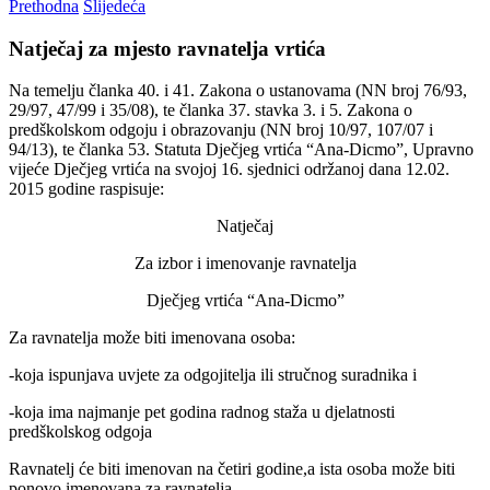
Prethodna
Slijedeća
Natječaj za mjesto ravnatelja vrtića
Na temelju članka 40. i 41. Zakona o ustanovama (NN broj 76/93,
29/97, 47/99 i 35/08), te članka 37. stavka 3. i 5. Zakona o
predškolskom odgoju i obrazovanju (NN broj 10/97, 107/07 i
94/13), te članka 53. Statuta Dječjeg vrtića “Ana-Dicmo”, Upravno
vijeće Dječjeg vrtića na svojoj 16. sjednici održanoj dana 12.02.
2015 godine raspisuje:
Natječaj
Za izbor i imenovanje ravnatelja
Dječjeg vrtića “Ana-Dicmo”
Za ravnatelja može biti imenovana osoba:
-koja ispunjava uvjete za odgojitelja ili stručnog suradnika i
-koja ima najmanje pet godina radnog staža u djelatnosti
predškolskog odgoja
Ravnatelj će biti imenovan na četiri godine,a ista osoba može biti
ponovo imenovana za ravnatelja.