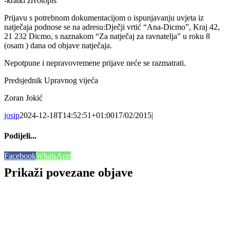
-kratki životopis
Prijavu s potrebnom dokumentacijom o ispunjavanju uvjeta iz
natječaja podnose se na adresu:Dječji vrtić “Ana-Dicmo”, Kraj 42,
21 232 Dicmo, s naznakom “Za natječaj za ravnatelja” u roku 8
(osam ) dana od objave natječaja.
Nepotpune i nepravovremene prijave neće se razmatrati.
Predsjednik Upravnog vijeća
Zoran Jokić
josip
2024-12-18T14:52:51+01:00
17/02/2015
|
Podijeli...
Facebook
WhatsApp
Prikaži povezane objave