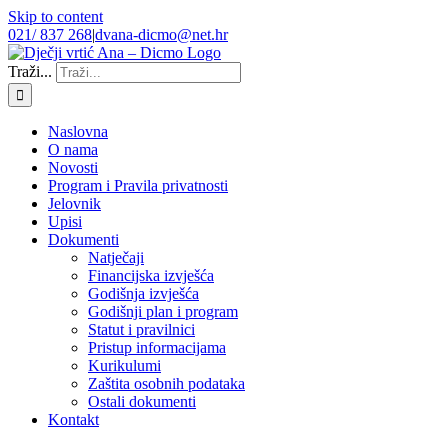
Skip to content
021/ 837 268
|
dvana-dicmo@net.hr
Traži...
Naslovna
O nama
Novosti
Program i Pravila privatnosti
Jelovnik
Upisi
Dokumenti
Natječaji
Financijska izvješća
Godišnja izvješća
Godišnji plan i program
Statut i pravilnici
Pristup informacijama
Kurikulumi
Zaštita osobnih podataka
Ostali dokumenti
Kontakt