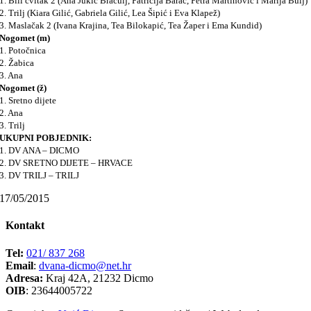
1. Bili cvitak 2 (Ana Jukić Bračulj, Patricija Barać, Petra Martinović i Marija Bulj)
2. Trilj (Kiara Gilić, Gabriela Gilić, Lea Šipić i Eva Klapež)
3. Maslačak 2 (Ivana Krajina, Tea Bilokapić, Tea Žaper i Ema Kundid)
Nogomet (m)
1. Potočnica
2. Žabica
3. Ana
Nogomet (ž)
1. Sretno dijete
2. Ana
3. Trilj
UKUPNI POBJEDNIK:
1. DV ANA – DICMO
2. DV SRETNO DIJETE – HRVACE
3. DV TRILJ – TRILJ
17/05/2015
Kontakt
Tel:
021/ 837 268
Email
:
dvana-dicmo@net.hr
Adresa:
Kraj 42A, 21232 Dicmo
OIB
: 23644005722