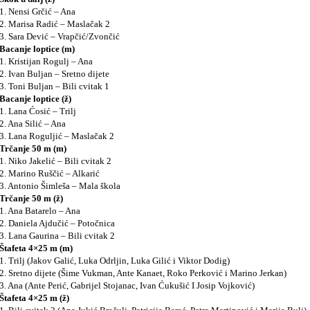
1. Nensi Grčić – Ana
2. Marisa Radić – Maslačak 2
3. Sara Dević – Vrapčić/Zvončić
Bacanje loptice (m)
1. Kristijan Rogulj – Ana
2. Ivan Buljan – Sretno dijete
3. Toni Buljan – Bili cvitak 1
Bacanje loptice (ž)
1. Lana Ćosić – Trilj
2. Ana Silić – Ana
3. Lana Roguljić – Maslačak 2
Trčanje 50 m (m)
1. Niko Jakelić – Bili cvitak 2
2. Marino Ruščić – Alkarić
3. Antonio Šimleša – Mala škola
Trčanje 50 m (ž)
1. Ana Batarelo – Ana
2. Daniela Ajdučić – Potočnica
3. Lana Gaurina – Bili cvitak 2
Štafeta 4×25 m (m)
1. Trilj (Jakov Galić, Luka Odrljin, Luka Gilić i Viktor Dodig)
2. Sretno dijete (Šime Vukman, Ante Kanaet, Roko Perković i Marino Jerkan)
3. Ana (Ante Perić, Gabrijel Stojanac, Ivan Ćukušić I Josip Vojković)
Štafeta 4×25 m (ž)