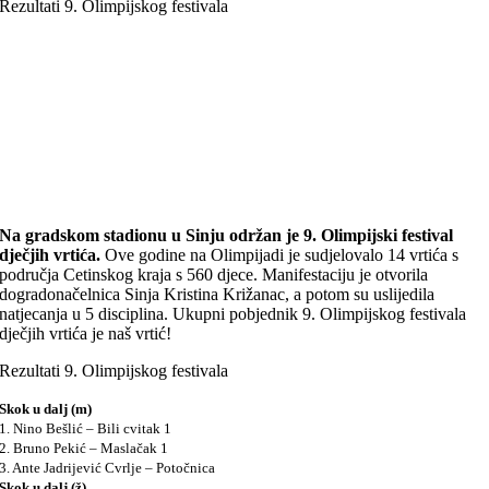
Rezultati 9. Olimpijskog festivala
Na gradskom stadionu u Sinju održan je 9. Olimpijski festival
dječjih vrtića.
Ove godine na Olimpijadi je sudjelovalo 14 vrtića s
područja Cetinskog kraja s 560 djece. Manifestaciju je otvorila
dogradonačelnica Sinja Kristina Križanac, a potom su uslijedila
natjecanja u 5 disciplina. Ukupni pobjednik 9. Olimpijskog festivala
dječjih vrtića je naš vrtić!
Rezultati 9. Olimpijskog festivala
Skok u dalj (m)
1. Nino Bešlić – Bili cvitak 1
2. Bruno Pekić – Maslačak 1
3. Ante Jadrijević Cvrlje – Potočnica
Skok u dalj (ž)